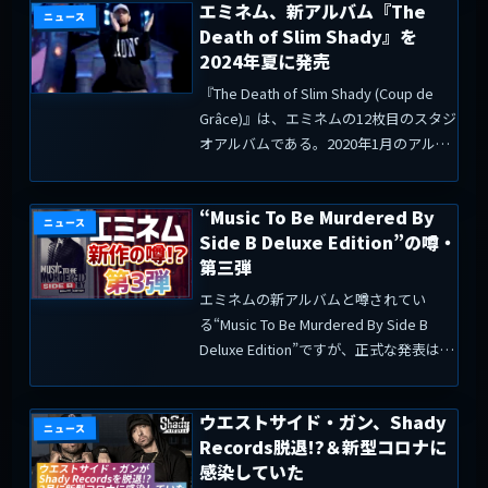
エミネム、新アルバム『The
知ってるよ。エミネムはキミにと...
ニュース
Death of Slim Shady』を
2024年夏に発売
『The Death of Slim Shady (Coup de
Grâce)』は、エミネムの12枚目のスタジ
オアルバムである。2020年1月のアルバ
ム『Music to Be Murdered By』、同年
12月にリリースされた『Mus...
“Music To Be Murdered By
ニュース
Side B Deluxe Edition”の噂・
第三弾
エミネムの新アルバムと噂されてい
る“Music To Be Murdered By Side B
Deluxe Edition”ですが、正式な発表は無
いがプロデューサー陣から新たな"情報
の小出し"があった。" lla Da Producer...
ウエストサイド・ガン、Shady
ニュース
Records脱退!?＆新型コロナに
感染していた