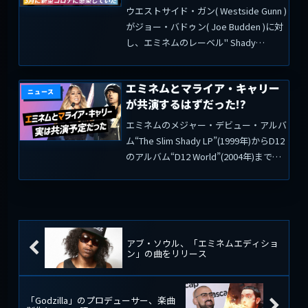
ウエストサイド・ガン( Westside Gunn )
がジョー・バドゥン( Joe Budden )に対
し、エミネムのレーベル" Shady
Records "との契約が終了したことを明
かしている。ウエストサイド・ガンが11
エミネムとマライア・キャリー
月14日に放送さ...
ニュース
が共演するはずだった!?
エミネムのメジャー・デビュー・アルバ
ム“The Slim Shady LP”(1999年)からD12
のアルバム“D12 World”(2004年)まで、
参加した全てのアルバムの13曲目で共演
しているディナ・レイ(Dina Rae)。エミ
ネム...
アブ・ソウル、「エミネムエディショ
ン」の曲をリリース
「Godzilla」のプロデューサー、楽曲