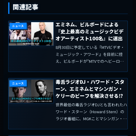
関連記事
エミネム、ビルボードによる
ニュース
『史上最高のミュージックビデ
オアーティスト100名』に選出
8月30日に予定している『MTVビデオ・
ミュージック・アワード』を目前に控
え、ビルボードが“MTVでのヘビーロー
テーション”、“YouTubeでの再生回
数”を総合的に判断し、ミュージックビ
毒舌ラジオDJ・ハワード・スタ
デオに最も貢献したアーティストを振り
ニュース
ーン、エミネムとマシンガン・
返っています。T...
ケリーのビーフを解決させる⁉
世界最低の毒舌ラジオDJとも言われたハ
ワード・スターン（Howard Stern）の
ラジオ番組に、MGKことマシンガン・ケ
リー（Machine Gun Kelly）が出演。ハ
ワード・スターン「エミネムとの確執を