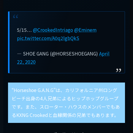
5/15…
@CrookedIntriago
@Eminem
pic.twitter.com/A0q2lgbQkS
— SHOE GANG (@HORSESHOEGANG)
April
22, 2020
“Horseshoe G.A.N.G”は、カリフォルニア州ロング
ビーチ出身の4人兄弟によるヒップホップグループ
です。また、スローター・ハウスのメンバーでもあ
るKXNG Crookedと血縁関係の兄弟でもあります。