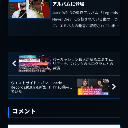
アルバムに登場
りました。イヴはア...
Juice WRLDの遺作アルバム 「Legends
Never Die」に収録されている曲の一つ
に、エミネムの発言が収録されていま
す。間奏曲「The Man, The Myth, The
Legend 」では、ヒップホップ界の大物
たちから...
パーカッション職人が語るエミネム、
リアーナ、2パックのホログラムとの
共演
ウエストサイド・ガン、Shady
Records脱退!?＆新型コロナに感染し
ていた
コメント