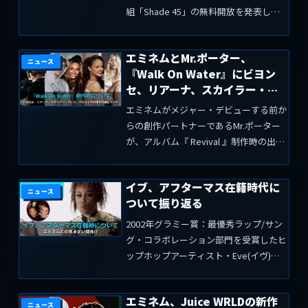
組「Shade 45」の無料開放を発表しま
した。Shade45のクルーがキミを元気に
してくれる現在、SIRIUSXMへのフルア
エミネムとMr.ポーター、
クセスに加えて、Shade 45を無料で視...
ニュース
『Walk On Water』にビヨン
セ、リアーナ、スカイラー・グ
レイ、アデルとの共演を計画し
エミネムがメジャー・デビューする前か
ていた
らの創作パートナーであるMr.ポーター
が、アルバム『 Revival 』制作時の出来
事を語っています。Revivalからの1stシ
ングル曲『 Walk On Water 』にトップ・
イブ、アフターマス在籍時代に
スターの女性ヴォーカリ...
ニュース
ついて振り返る
2002年グラミー賞：最優秀ラップ/サン
グ・コラボレーション部門を受賞したヒ
ップホップアーティスト・Eve(イヴ)
が、キャリアの初期にドクター・ドレー
のレーベル、アフターマス・エンターテ
エミネム、Juice WRLDの新作
インメントと契約していた当時を振り返
ニュース