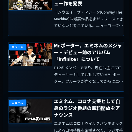
ュー作を発表
コンウェイ・ザ・マシーン(Conway The
Machine)は最高作品をまだリリースでき
ていないと考えている。ニューヨーク州
バッファロー出身のMCは、2020年に
『From King To A God』やアルケミスト
Mr.ポーター、エミネムのメジャ
( The Alch...
ニュース
ー・デビュー前のアルバム
「Infinite」について
D12のメンバーであり、現在は主にプロ
デューサーとして活動しているMr.ポー
ター。プルーフが亡くなってからはエミ
ネムのライブ・アシスタントも務めてい
ます。アメリカのヒップホップ・メディ
エミネム、コロナ支援として自
アサイト「Hot New Hiphop」のインタ
ニュース
身のラジオ番組の無料開放をア
ビューに...
ナウンス
エミネムはコロナウイルスパンデミック
による自宅待機を応援すべく、ラジオ番