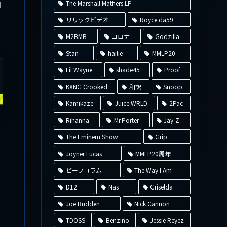
ロ
The Marshall Mathers LP
リリックビデオ
Royce da59
M2BMB
コロナ
Godzilla
Stan
hailie
MMLP20
Lil Wayne
shade45
Proof
KXNG Crooked
和訳
Snoop
Kamikaze
Juice WRLD
2Pac
Rihanna
Mr.Porter
Jay-Z
The Eminem Show
Grip
Joyner Lucas
MMLP20周年
ビーフコラム
The Way I Am
D12
Nas
Griselda
Joe Budden
Nick Cannon
TDOSS
Benzino
Jessie Reyez