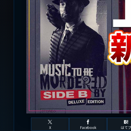
X
Facebook
はて