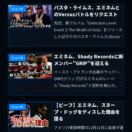
ック・キャノンがビーガン・レストラン
バスタ・ライムス、エミネムと
(完全菜食主義)をオープンしたニュース
ニュース
のVerzuzバトルをリクエスト
をリポ...
先日、新アルバム「Extinction Level
Event 2: The Wrath of God」をリリース
したばかりのバスタ・ライムス( Busta
Rhymes )が、アメリカの男性向けライ
フスタイル雑誌"COMPLEX"のレポー...
エミネム、Shady Recordsに新
ニュース
メンバー”GRIP”を迎える
イースト・アトランタ出身のラッパー、
GRIP(グリップ)がエミネムのレーベ
ル"Shady Records"と契約を結んだ。こ
れを記念して、グリップはエミネムとス
タジオで撮影した写真をツイッターで公
【ビーフ】エミネム、スヌー
開し、契約を結んだことを示す握手の絵
ニュース
プ・ドッグをディスした理由を
文字を添...
語る
アメリカ東部時間の12月31日に自身が運