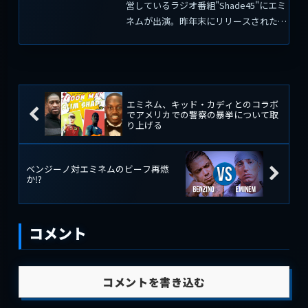
営しているラジオ番組"Shade45"にエミ
ネムが出演。昨年末にリリースされたア
ルバム“Music to Be Murdered By: Side
B”に収録されている"Zeus"の曲中でス
ヌープ・ド...
エミネム、キッド・カディとのコラボ
でアメリカでの警察の暴挙について取
り上げる
ベンジーノ対エミネムのビーフ再燃
か⁉
コメント
コメントを書き込む