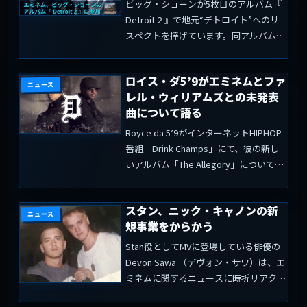
ビッグ・ショーンが5枚目のアルバム『
Detroit 2 』で地元“デトロイト”へのリ
スペクトを捧げています。同アルバムに
収録されている『 Friday Night Cypher
』は9分間にも及ぶ曲で、デトロイトの
ロイス・ダ5’9がエミネムとファ
ヒップホップ・スターを数...
ニュース
レル・ウィリアムズとの未発表
曲について語る
Royce da 5’9がインターネットHIPHOP
番組「Drink Champs」にて、彼の新し
いアルバム「The Allegory」について語
り、その他にエミネムとのネプチューン
ズのコラボについても語っています。ど
スタン、ニック・キャノンの新
うやら、彼らは何度かス...
ニュース
規事業をからかう
Stan役としてMVに登場している俳優の
Devon Sawa （デヴォン・サワ）は、エ
ミネムに関するニュースに時折リアクシ
ョンを起こすことで知られています。ニ