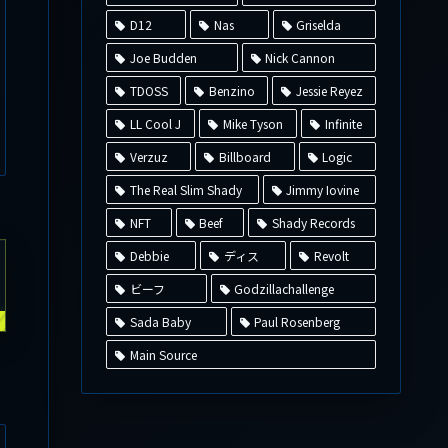
D12
Nas
Griselda
Joe Budden
Nick Cannon
TDOSS
Benzino
Jessie Reyez
LL Cool J
Mike Tyson
Infinite
Verzuz
Billboard
Logic
The Real Slim Shady
Jimmy Iovine
NFT
Beef
Shady Records
Debbie
ディス
Revolt
ビーフ
Godzillachallenge
Sada Baby
Paul Rosenberg
Main Source