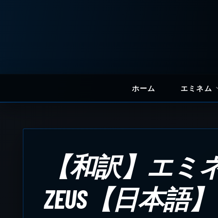
ホーム
エミネム
【和訳】エミネム /
ZEUS【日本語】