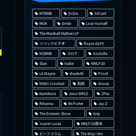
MTBMB
Dr.Dre
50Cent
MGK
8mile
Lose Yourself
The Marshall Mathers LP
リリックビデオ
Royce da59
M2BMB
コロナ
Godzilla
Stan
hailie
MMLP20
Lil Wayne
shade45
Proof
KXNG Crooked
和訳
Snoop
Kamikaze
Juice WRLD
2Pac
Rihanna
Mr.Porter
Jay-Z
The Eminem Show
Grip
Joyner Lucas
MMLP20周年
ビーフコラム
The Way I Am