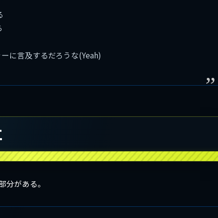
る
ら
ャーに言及するだろうな(Yeah)
立
る部分がある。