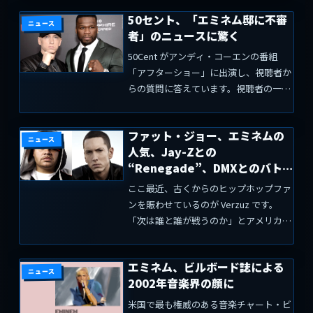
尊敬するMCのリストをインスタグラム
50セント、「エミネム邸に不審
に投稿しています。「多くのニガー(←
ニュース
者」のニュースに驚く
原文通り)たちは俺のトッ...
50Cent がアンディ・コーエンの番組
「アフターショー」に出演し、視聴者か
らの質問に答えています。視聴者の一人
は「50セントが最後にエミネムと話した
のはいつ頃だったのか」、「一緒に制作
ファット・ジョー、エミネムの
した曲はどうなったのか」を50セントに
ニュース
人気、Jay-Zとの
ぶつけています。...
“Renegade”、DMXとのバト
ルの可能性について語る
ここ最近、古くからのヒップホップファ
ンを賑わせているのが Verzuz です。
「次は誰と誰が戦うのか」とアメリカ国
内のネット上で話題になっています。ベ
テランラッパーの Fat Joe （ファット・
エミネム、ビルボード誌による
ジョー）はYoutubeのヒップホップ番組
ニュース
2002年音楽界の顔に
「...
米国で最も権威のある音楽チャート・ビ