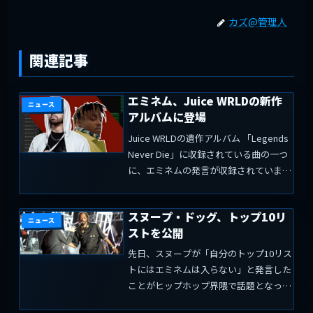
カズ@管理人
関連記事
エミネム、Juice WRLDの新作
ニュース
アルバムに登場
Juice WRLDの遺作アルバム 「Legends
Never Die」に収録されている曲の一つ
に、エミネムの発言が収録されていま
す。間奏曲「The Man, The Myth, The
Legend 」では、ヒップホップ界の大物
スヌープ・ドッグ、トップ10リ
たちから...
ニュース
ストを公開
先日、スヌープが「自分のトップ10リス
トにはエミネムは入らない」と発言した
ことがヒップホップ界隈で話題となっ
た。そして、スヌープ・ドッグは自分が