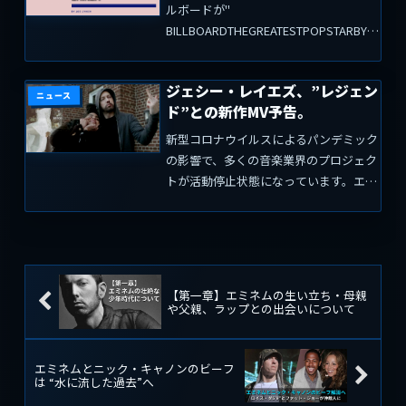
ルボードが"
BILLBOARDTHEGREATESTPOPSTARBYYE
AR(1981-2019) "を発表しました。これ
は1981年から2019年までの各１年毎の
ジェシー・レイエズ、”レジェン
米国音楽業界を振り返るもので、"グレ...
ニュース
ド”との新作MV予告。
新型コロナウイルスによるパンデミック
の影響で、多くの音楽業界のプロジェク
トが活動停止状態になっています。エミ
ネムとのコラボ曲「 Coffin 」のMVをリ
リースすると噂されている Jessie
Reyez’s （ジェシー・レイエズ）の計画
も...
【第一章】エミネムの生い立ち・母親
や父親、ラップとの出会いについて
エミネムとニック・キャノンのビーフ
は “水に流した過去”へ