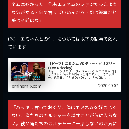
ネムは熱かった。俺もエミネムのファンだったよう
な気がする…何て言えばいいんだろ？同じ職業だと
感じる前はな」
(※)「エミネムとの件」については以下の記事で触れ
ています。
【ビーフ】エミネム VS ティー・グリズリー
(Tee Grizzley)
ティー・グリズリー（Tee Grizzley）はエミネムと同
じくミシガン州デトロイト出身のアメリカのラッパ
ー。代表曲は「First Day Out」、「No Effort」、
「Colors」、「From the D to the A」など。...
2020.09.07
eminemjp.com
「ハッキリ言っておくが、俺はエミネムを好きじゃ
ない。俺たちのカルチャーを壊すことが気に入らな
い。彼が俺たちのカルチャーに干渉しないのが気に