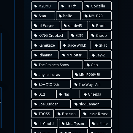
M2BMB
コロナ
Godzilla
Stan
hailie
MMLP20
Lil Wayne
shade45
Proof
KXNG Crooked
和訳
Snoop
Kamikaze
Juice WRLD
2Pac
Rihanna
Mr.Porter
Jay-Z
The Eminem Show
Grip
Joyner Lucas
MMLP20周年
ビーフコラム
The Way I Am
D12
Nas
Griselda
無
Joe Budden
Nick Cannon
TDOSS
Benzino
Jessie Reyez
LL Cool J
Mike Tyson
Infinite