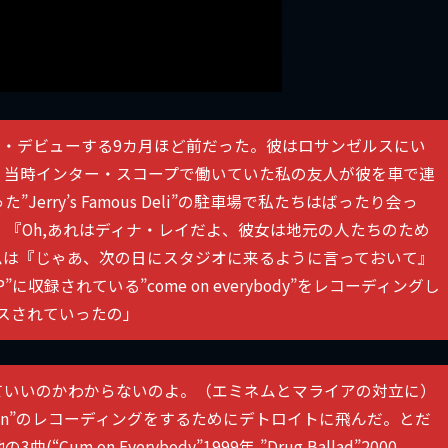
ー・デビューする9カ月ほど前だった。彼はロサンゼルスにい
。当時インター・スコープで働いていた私の友人が彼を車で連
rry’s Famous Deli”の駐車場で私たちはばったり会っ
『Oh,あれはディナ・レイだよ、彼女は地元の人たちのため
ムは『じゃあ、次の日にスタジオに来るように言っておいて』
LP”に収録されている”come on everybody”をレコーディングし
ースされていったの」
ていいのかわからないのよ。（エミネムとマライアの対立に）
man”のレコーディングをするためにデトロイトに飛んだ。とだ
on Everybody”1999年,”Drug Ballad”2000