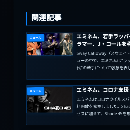
関連記事
エミネム、若手ラッパ
ニュース
ラマー、J・コールを
Sway Calloway（スウェ
ューの中で、エミネムは"ラ
代"の若手について敬意を表し.
エミネム、コロナ支援
ニュース
エミネムはコロナウイルスパン
料開放を発表しました。Sha
セスに加えて、Shade 45を無