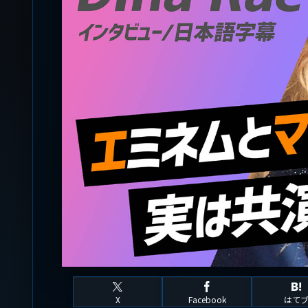
X
Facebook
はて