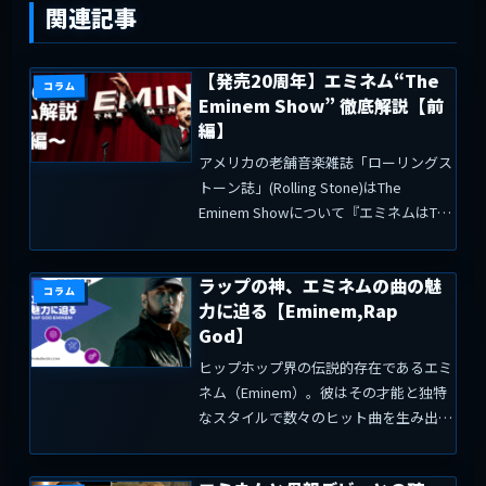
関連記事
【発売20周年】エミネム“The
コラム
Eminem Show” 徹底解説【前
編】
アメリカの老舗音楽雑誌「ローリングス
トーン誌」(Rolling Stone)はThe
Eminem Showについて『エミネムはThe
Eminem Showで、史上最高のラップ・
ロック・アルバムを作ったと言えるかも
ラップの神、エミネムの曲の魅
しれない』と評した。Th...
コラム
力に迫る【Eminem,Rap
God】
ヒップホップ界の伝説的存在であるエミ
ネム（Eminem）。彼はその才能と独特
なスタイルで数々のヒット曲を生み出し
てきました。本記事では、エミネムの曲
に焦点を当て、その魅力に迫ってみたい