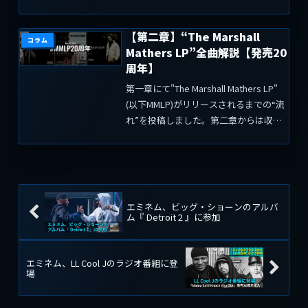
以降の"ヒップホップシーンでの立ち位
置"を整理する必要があります。
【第二章】“The Marshall
(adsbygoogle = window.adsbygo...
コラム
Mathers LP”全曲解説【発売20
周年】
第一章にて"The Marshall Mathers LP"
(以下MMLP)がリリースされるまでの“流
れ”を投稿しました。第二章からは収録
曲の解説を掲載。（※）歌詞の掲載は非
常に"ややこしい"問題に繋がりますので
掲載しません。ご理解ください...
エミネム、ビッグ・ショーンのアルバ
ム『 Detroit 2 』に参加
エミネム、LL Cool Jのラジオ番組に登
場