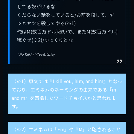
してる奴がいるな
くだらない話をしていると/お前を殺して、ヤ
ツとヤツを殺してやる(※1)
俺はM(数百万ドル)稼いで、またM(数百万ドル)
稼ぐぜ(※2)/ゆっくりとな
” No Talkin “/Tee Grizzley
（※1）原文では『I kill you, him, and him』となっ
ており、エミネムのネーミングの由来である『m
and m』を意識したワードチョイスかと思われま
す。
（※2）エミネムは『Em』や『M』と略されること