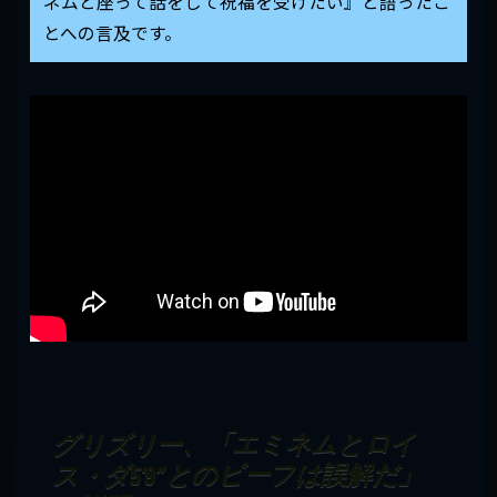
ネムと座って話をして祝福を受けたい』と語ったこ
とへの言及です。
グリズリー、「エミネムとロイ
ス・ダ5’9″とのビーフは誤解だ」