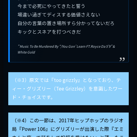
今まで必死にやってきたと誓う
場違い過ぎてディスする価値さえない
自分の言葉の置き場所すら分かってないだろ
キックとスネアを打つべきだ
” Music To Be Murdered By “/You Gon’ Learn FT.Royce Da 5’9” &
White Gold
（※3）原文では『too grizzly』となっており、テ
ィー・グリズリー（Tee Grizzley）を意識したワー
ド・チョイスです。
（※4）この一節は、2017年ヒップホップのラジオ
局『Power 106』にグリズリーが出演した際『エミ