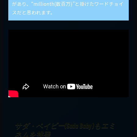
があり、“millionth(数百万)”と掛けたワードチョイ
スだと思われます。
サダ・ベイビー(Sada Baby)もエミ
ネムを挑発