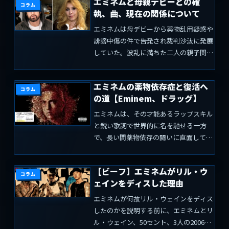
エミネムと母親デビーとの確
と思います。彼の歌詞の選択、リリック
コラム
執、曲、現在の関係について
の巧みさ、パフォーマ...
エミネムは母デビーから薬物乱用疑惑や
誹謗中傷の件で告発され裁判沙汰に発展
していた。波乱に満ちた二人の親子関係
を振り返り、現在の関係性についてまと
めています。エミネムの母デビーについ
エミネムの薬物依存症と復活へ
てエミネムの実母であるデビー・ネルソ
コラム
の道【Eminem、ドラッグ】
ン・マザーズ＝ブリッグス...
エミネムは、その才能あるラップスキル
と鋭い歌詞で世界的に名を馳せる一方
で、長い間薬物依存の闘いに直面してき
ました。成功の裏には、人生の厳しい現
実と向き合う過程が隠されています。こ
【ビーフ】エミネムがリル・ウ
の記事では、エミネムの薬物依存症と克
コラム
ェインをディスした理由
服の過程を深掘りします。ど...
エミネムが何故リル・ウェインをディス
したのかを説明する前に、エミネムとリ
ル・ウェイン、50セント、3人の2006年