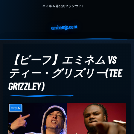
エミネム非公式ファンサイト
eminemjp.com
【ビーフ】エミネム VS
ティー・グリズリー(TEE
GRIZZLEY)
コラム