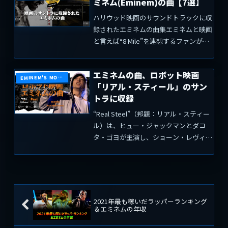
ミネム(Eminem)の曲【7選】
ハリウッド映画のサウンドトラックに収
録されたエミネムの曲集エミネムと映画
と言えば“8 Mile”を連想するファンが多
いと思いますが、2015年に公開されたハ
リウッド映画“Southpaw”では、エミネ
エミネムの曲、ロボット映画
ムがサウンドトラックアルバムのエグゼ
EMINEM'S MOVIE
「リアル・スティール」のサン
クテ...
トラに収録
“Real Steel”（邦題：リアル・スティー
ル）は、ヒュー・ジャックマンとダコ
タ・ゴヨが主演し、ショーン・レヴィが
監督を務めた2011年のアメリカSFスポ
ーツ作品。制作会社はドリームワーク
ス・ピクチャーズ。リチャード・マシス
ン（Rich...
2021年最も稼いだラッパーランキング
＆エミネムの年収