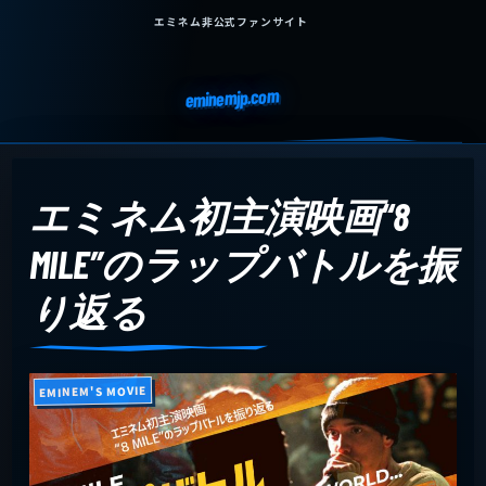
エミネム非公式ファンサイト
eminemjp.com
エミネム初主演映画“8
MILE”のラップバトルを振
り返る
EMINEM'S MOVIE