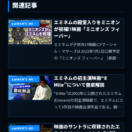
関連記事
エミネムの殿堂入りをミニオン
EMINEM'S MOVIE
が祝福!!映画「ミニオンズ フィ
ーバー」
エミネムが子供向け映画に!!マーシャ
ル・マザーズは2022年7月1日公開予定
の『ミニオンズ フィーバー』（原題：
Minions: The Rise of Gru）に楽曲の提供
と宣伝活動の協力をしている。デトロイ
エミネムの初主演映画“8
トのドンは2022年3月30日...
EMINEM'S MOVIE
Mile”について徹底解説
“8 Mile”は2002年に公開されたエミネム
(Eminem)の初主演映画で、エミネムにと
って3作目の映画出演作品である。脚本
はスコット・シルバー、監督はカーティ
ス・ハンソン。メインキャストには
映画のサントラに収録されたエ
Mekhi Phifer、Brittany ...
EMINEM'S MOVIE