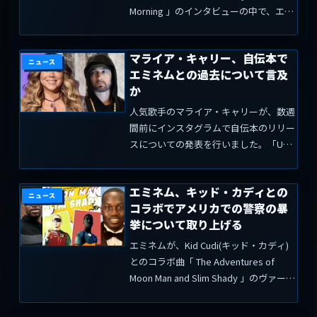
Morning 」のインタビューの中で、エミ
ネムは"ラップスキル"を維持するために
どれだけ努力しているか、そして"新世
マライア・キャリー、自伝本で
代"の若手について敬意を表し...
ニュース
エミネムとの過去について言及
か
人気歌手のマライア・キャリーが、数週
間前にインスタグラムで自伝本のリリー
スについての発表を行いました。「US
ウィークリー誌」によると、マライアが
2001年に6か月間交際関係にあったとさ
エミネム、キッド・カディとの
れているエミネムとの過去を語る可能性
ニュース
コラボでアメリカでの警察の暴
があるとしています。...
挙について取り上げる
エミネムが、Kid Cudi(キッド・カディ)
とのコラボ曲「 The Adventures of
Moon Man and Slim Shady 」のヴァース
で、"社会的不公平問題"を取り上げてい
ます。エミネムは米ミネソタ州で警察に