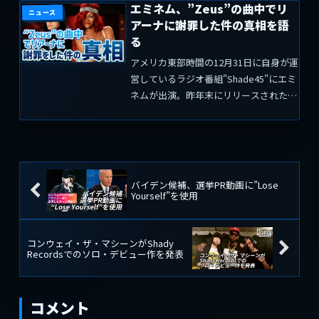
エミネム、”Zeus”の曲中でリ
拘束され...
ニュース
アーナに謝罪した件の真相を語
る
アメリカ東部時間の12月31日に自身が運
営しているラジオ番組"Shade45"にエミ
ネムが出演。昨年末にリリースされたア
ルバム“Music to Be Murdered By: Side
B”に収録されている"Zeus"の曲中でリ
アーナに謝...
バイデン候補、選挙PR動画に”Lose
Yourself”を使用
コンウェイ・ザ・マシーンがShady
Recordsでのソロ・デビュー作を発表
コメント