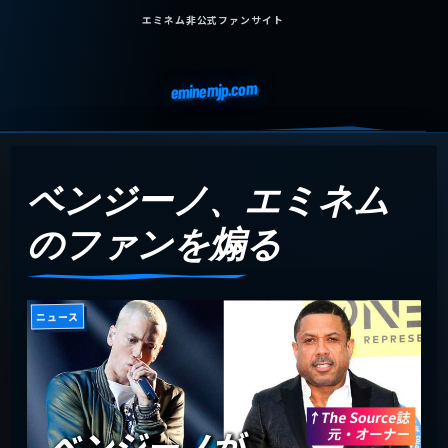
エミネム非公式ファンサイト
eminemjp.com
ベンジーノ、エミネム
のファンを煽る
ニュース