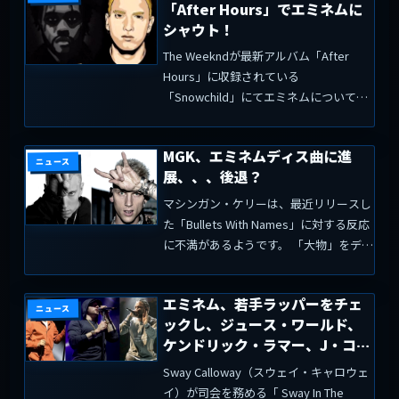
「After Hours」でエミネムに
シャウト！
The Weekndが最新アルバム「After
Hours」に収録されている
「Snowchild」にてエミネムについて言
及しています。 Shadyのフレーズが出る
部分からスタートします。「シェイディ
MGK、エミネムディス曲に進
ーのように「M」を少し積み上げた」シ
ニュース
展、、、後退？
ェイデ...
マシンガン・ケリーは、最近リリースし
た「Bullets With Names」に対する反応
に不満があるようです。 「大物」をディ
スしたことに注目が集まり、ディスの事
にしか関心がないリスナーが多いことを
エミネム、若手ラッパーをチェ
嫌がっています。リスナーの反応にMGK
ニュース
ックし、ジュース・ワールド、
も...
ケンドリック・ラマー、J・コー
ルを称賛
Sway Calloway（スウェイ・キャロウェ
イ）が司会を務める「 Sway In The