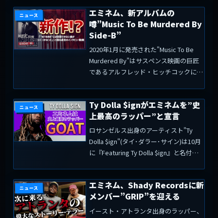
億回突破を祝福した。また、同じ投稿で
エミネム、新アルバムの
エミネムの次のP...
ニュース
噂”Music To Be Murdered By
Side-B”
2020年1月に発売された"Music To Be
Murdered By"はサスペンス映画の巨匠
であるアルフレッド・ヒッチコックにイ
ンスパイアされたアルバムでした。最近
リークされたエミネムのフォトショット
Ty Dolla $ignがエミネムを”史
は、ヒッチコックの代表作の一つ"T...
ニュース
上最高のラッパー”と宣言
ロサンゼルス出身のアーティスト"Ty
Dolla $ign"(タイ･ダラー･サイン)は10月
に『Featuring Ty Dolla $ign』と名付け
られた最新アルバムを発売。タイトルの
通り数多くのアーティストと共演をして
エミネム、Shady Recordsに新
きたが、今までに...
ニュース
メンバー”GRIP”を迎える
イースト・アトランタ出身のラッパー、