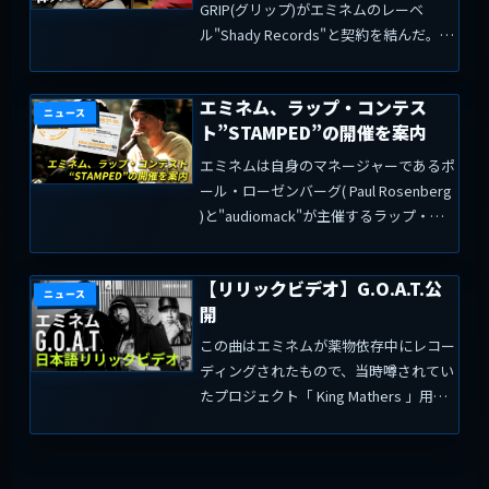
GRIP(グリップ)がエミネムのレーベ
ル"Shady Records"と契約を結んだ。こ
れを記念して、グリップはエミネムとス
タジオで撮影した写真をツイッターで公
エミネム、ラップ・コンテス
開し、契約を結んだことを示す握手の絵
ニュース
ト”STAMPED”の開催を案内
文字を添...
エミネムは自身のマネージャーであるポ
ール・ローゼンバーグ( Paul Rosenberg
)と"audiomack"が主催するラップ・コ
ンテスト"STAMPED"のプロモーション
をツイートしている。 (adsbygoogle =
【リリックビデオ】G.O.A.T.公
windo...
ニュース
開
この曲はエミネムが薬物依存中にレコー
ディングされたもので、当時噂されてい
たプロジェクト「 King Mathers 」用に
作られたと言われています。曲の内容
は、史上最高のアーティスト" G.O.A.T.
"の一人としてのリスペクトを求めてラ...