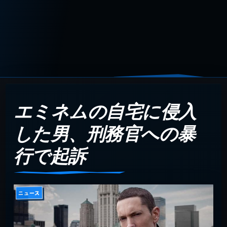
エミネムの自宅に侵入
した男、刑務官への暴
行で起訴
ニュース