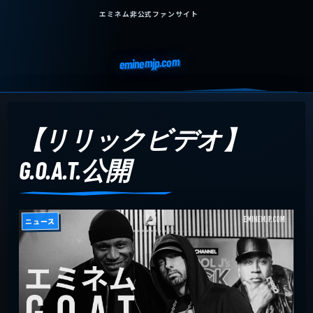
エミネム非公式ファンサイト
eminemjp.com
【リリックビデオ】
G.O.A.T.公開
ニュース