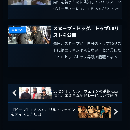
周年を祝うために告知していたリスニン
グパーティーにて、エミネムがファンと
ライブチャットを行いました。殆どのや
りとりを載せてますが、全部ではありま
スヌープ・ドッグ、トップ10リ
せん。中には「好きなシリアルは？...
ニュース
ストを公開
先日、スヌープが「自分のトップ10リス
トにはエミネムは入らない」と発言した
ことがヒップホップ界隈で話題となっ
た。そして、スヌープ・ドッグは自分が
尊敬するMCのリストをインスタグラム
に投稿しています。「多くのニガー(←
原文通り)たちは俺のトッ...
50セント、リル・ウェインの番組に出
演し、エミネムやドレーについて語る
【ビーフ】エミネムがリル・ウェイン
をディスした理由