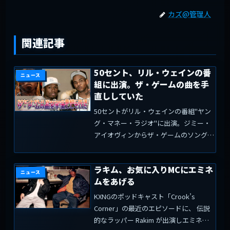
カズ@管理人
関連記事
50セント、リル・ウェインの番
ニュース
組に出演。ザ・ゲームの曲を手
直ししていた
50セントがリル・ウェインの番組"ヤン
グ・マネー・ラジオ"に出演。ジミー・
アイオヴィンからザ・ゲームのソングラ
イティングを直してほしいと頼まれてい
たと語っている。50セントはドクター・
ラキム、お気に入りMCにエミネ
ドレーとの関係を強化したいと思ってい
ニュース
ムをあげる
て、迷わずにこの提案...
KXNGのポッドキャスト「Crook’s
Corner」の最近のエピソードに、 伝説
的なラッパー Rakim が出演しエミネム