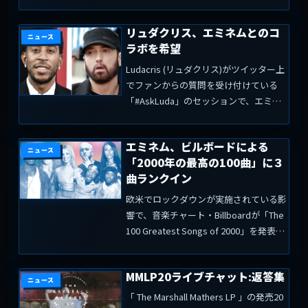
について触れています。ラキム自身は、
エミネムを最高のラッパーかつ作詞家の
リュダクリス、エミネムとのコ
1人と見なし、マーシャルにリスペクト
ニュース
ラボを希望
を示し...
Ludacris (リュダクリス)がツイッター上
でファンからの質問を受け付けている
「#AskLuda」のセッションで、エミネ
ムと楽曲を作りたいと考えており、彼の
To-doリストに入っていると発言しまし
エミネム、ビルボードによる
た。生死を問わず、すべてのラッパーの
ニュース
「2000年の最高の100曲」に３
中か...
曲ランクイン
欧米でロックダウンが実施されている影
響で、音楽チャート・Billboardが「The
100 Greatest Songs of 2000」を発表し
ています。これはビルボードのスタッフ
による選定で、エミネムは3曲が選ばれ
MMLP20ライブチャット:返答集
ています。 4位 E...
ニュース
「 The Marshall Mathers LP 」の発売20