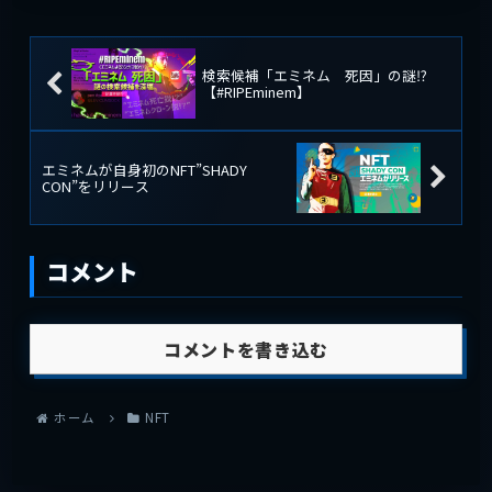
を手に入れるワンチャンス...
検索候補「エミネム 死因」の謎⁉
【#RIPEminem】
エミネムが自身初のNFT”SHADY
CON”をリリース
コメント
コメントを書き込む
ホーム
NFT