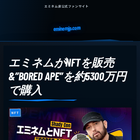
エミネム非公式ファンサイト
eminemjp.com
エミネムがNFTを販売
&”BORED APE”を約5300万円
で購入
NFT