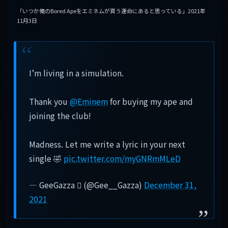
「いつか俺のBored Apeをエミネムが買う運命にあると思っている」2021年
11月3日
I’m living in a simulation.
Thank you
@Eminem
for buying my ape and
joining the club!
Madness. Let me write a lyric in your next
single 🤣
pic.twitter.com/myGNRmMLeD
— GeeGazza  (@Gee__Gazza)
December 31,
2021