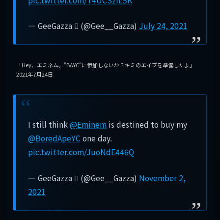
pic.twitter.com/T4UCSziL5K
— GeeGazza  (@Gee__Gazza)
July 24, 2021
「Hey、エミネム。”BAYC”に参加しないか？キミのエイプを準備したよ」
2021年7月24日
I still think
@Eminem
is destined to buy my
@BoredApeYC
one day.
pic.twitter.com/JuoNdE446Q
— GeeGazza  (@Gee__Gazza)
November 2,
2021